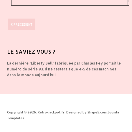
T
PRÉCÉDENT
LE
SAVIEZ VOUS ?
La dernière "Liberty Bell" fabriquée par Charles Fey portait le
numéro de série 93. Il ne resterait que 4-5 de ces machines
dans le monde aujourd'hui.
Copyright © 2026. Retro-jackpot.fr. Designed by Shape5.com
Joomla
Templates