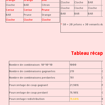
Cloche
Cloche
BAR
Cloche
BAR
Citron
Cloche
Cloche
Cloche
Cerise
Cerise
Prune
BAR
BAR
BAR
BAR
Prune
Orange
Cloche
Cloche
Cloche
*
50 = 20 jetons + 30 venants du 
Tableau récapi
Nombre de combinaison: 10*10*10
1000
Nombre de combinaisons gagnantes
219
Ce
Nombre de combinaisons perdantes
781
Or
Pourcentage de coup gagnant
21,90%
Pr
Pourcentage de coup perdant
78,10%
Cl
Pourcentage redistribution
78,60%
B