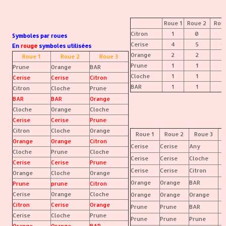
Roue 1
Roue 2
Rou
Citron
1
0
3
Symboles par roues
Cerise
4
5
0
En
rouge
symboles utilisées
Orange
2
2
2
Roue 1
Roue 2
Roue 3
Prune
1
1
3
Prune
Orange
BAR
Cloche
1
1
1
Cerise
Cerise
Citron
BAR
1
1
1
Citron
Cloche
Prune
BAR
BAR
Orange
Cloche
Orange
Cloche
Cerise
Cerise
Prune
Citron
Cloche
Orange
Roue 1
Roue 2
Roue 3
Orange
Orange
Citron
Cerise
Cerise
Any
Cloche
Prune
Cloche
Cerise
Cerise
Cloche
Cerise
Cerise
Prune
Cerise
Cerise
Citron
Orange
Cloche
Orange
Orange
Orange
BAR
Prune
prune
Citron
Cerise
Orange
Cloche
Orange
Orange
Orange
Citron
Cerise
Orange
Prune
Prune
BAR
Cerise
Cloche
Prune
Prune
Prune
Prune
Orange
Orange
BAR