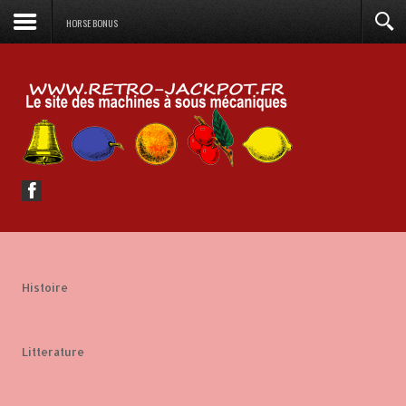
HORSE BONUS
Histoire
Litterature