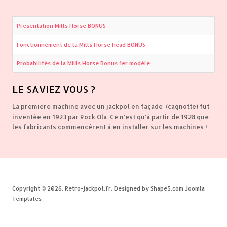
Présentation Mills Horse BONUS
Fonctionnement de la Mills Horse head BONUS
Probabilités de la Mills Horse Bonus 1er modèle
LE
SAVIEZ VOUS ?
La première machine avec un jackpot en façade (cagnotte) fut
inventée en 1923 par Rock Ola. Ce n'est qu'à partir de 1928 que
les fabricants commencèrent à en installer sur les machines !
Copyright © 2026. Retro-jackpot.fr. Designed by Shape5.com
Joomla
Templates