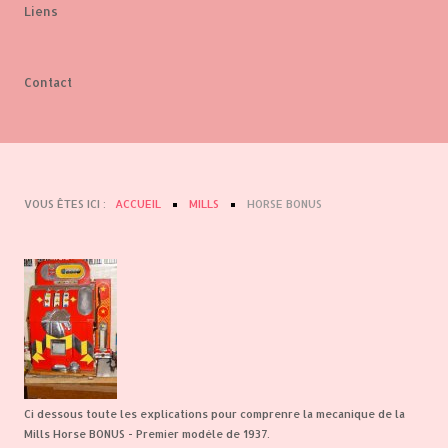
Liens
Contact
VOUS ÊTES ICI :
ACCUEIL
MILLS
HORSE BONUS
Ci dessous toute les explications pour comprenre la mecanique de la
Mills Horse BONUS - Premier modèle de 1937.